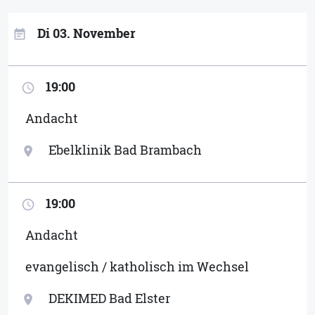
Di 03. November
event_note
19:00
access_time
Andacht
Ebelklinik Bad Brambach
location_on
19:00
access_time
Andacht
evangelisch / katholisch im Wechsel
DEKIMED Bad Elster
location_on