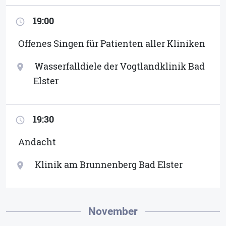
19:00
access_time
Offenes Singen für Patienten aller Kliniken
Wasserfalldiele der Vogtlandklinik Bad
location_on
Elster
19:30
access_time
Andacht
Klinik am Brunnenberg Bad Elster
location_on
November