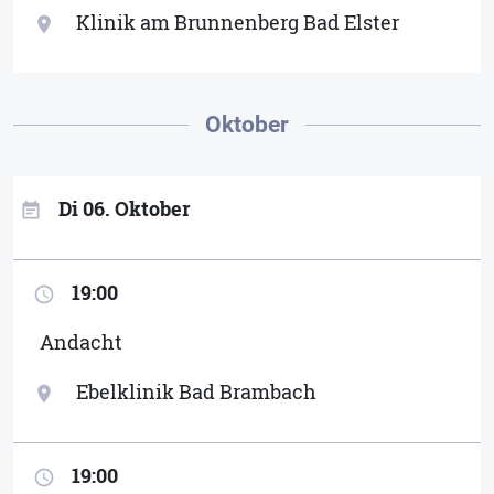
Klinik am Brunnenberg Bad Elster
location_on
Oktober
Di 06. Oktober
event_note
19:00
access_time
Andacht
Ebelklinik Bad Brambach
location_on
19:00
access_time