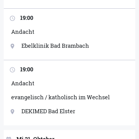
19:00
access_time
Andacht
Ebelklinik Bad Brambach
location_on
19:00
access_time
Andacht
evangelisch / katholisch im Wechsel
DEKIMED Bad Elster
location_on
Mi 21. Oktober