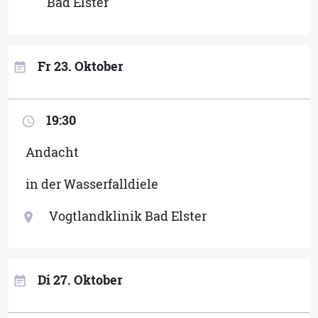
Bad Elster
Fr 23. Oktober
event_note
19:30
access_time
Andacht
in der Wasserfalldiele
Vogtlandklinik Bad Elster
location_on
Di 27. Oktober
event_note