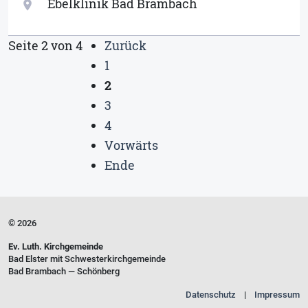
Ebelklinik Bad Brambach
location_on
Seite 2 von 4
Zurück
1
2
3
4
Vorwärts
Ende
© 2026
Ev. Luth. Kirchgemeinde
Bad Elster mit Schwesterkirchgemeinde
Bad Brambach — Schönberg
Datenschutz
Impressum