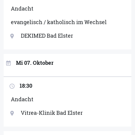
Andacht
evangelisch / katholisch im Wechsel
DEKIMED Bad Elster
location_on
Mi 07. Oktober
event_note
18:30
access_time
Andacht
Vitrea-Klinik Bad Elster
location_on