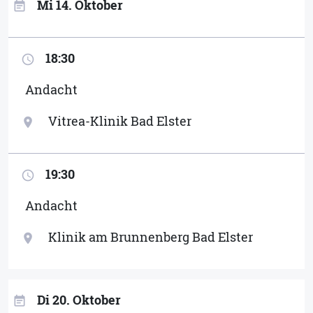
Mi 14. Oktober
event_note
18:30
access_time
Andacht
Vitrea-Klinik Bad Elster
location_on
19:30
access_time
Andacht
Klinik am Brunnenberg Bad Elster
location_on
Di 20. Oktober
event_note