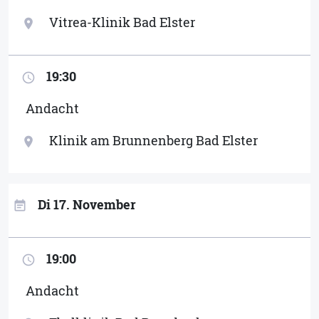
Vitrea-Klinik Bad Elster
location_on
19:30
access_time
Andacht
Klinik am Brunnenberg Bad Elster
location_on
Di 17. November
event_note
19:00
access_time
Andacht