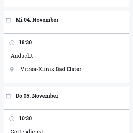
Mi 04. November
event_note
18:30
access_time
Andacht
Vitrea-Klinik Bad Elster
location_on
Do 05. November
event_note
10:30
access_time
Gottesdienst