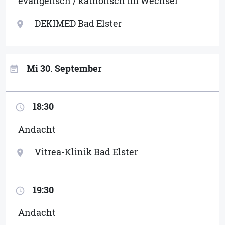
evangelisch / katholisch im Wechsel
DEKIMED Bad Elster
location_on
Mi 30. September
event_note
18:30
access_time
Andacht
Vitrea-Klinik Bad Elster
location_on
19:30
access_time
Andacht