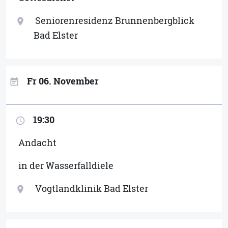
Seniorenresidenz Brunnenbergblick
location_on
Bad Elster
Fr 06. November
event_note
19:30
access_time
Andacht
in der Wasserfalldiele
Vogtlandklinik Bad Elster
location_on