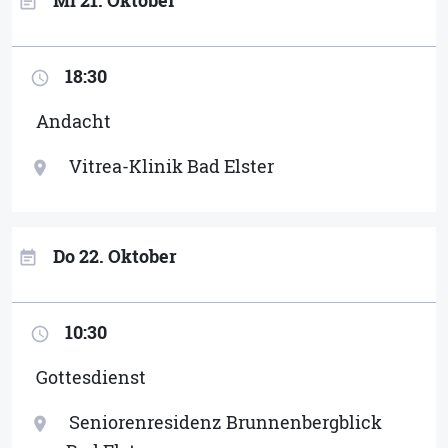
event_note
18:30
access_time
Andacht
Vitrea-Klinik Bad Elster
location_on
Do 22. Oktober
event_note
10:30
access_time
Gottesdienst
Seniorenresidenz Brunnenbergblick
location_on