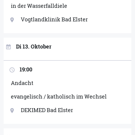
in der Wasserfalldiele
Vogtlandklinik Bad Elster
location_on
Di 13. Oktober
event_note
19:00
access_time
Andacht
evangelisch / katholisch im Wechsel
DEKIMED Bad Elster
location_on