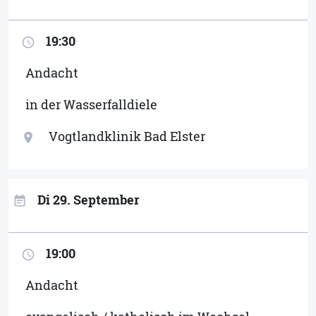
19:30
access_time
Andacht
in der Wasserfalldiele
Vogtlandklinik Bad Elster
location_on
Di 29. September
event_note
19:00
access_time
Andacht