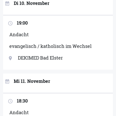
Di 10. November
event_note
19:00
access_time
Andacht
evangelisch / katholisch im Wechsel
DEKIMED Bad Elster
location_on
Mi 11. November
event_note
18:30
access_time
Andacht