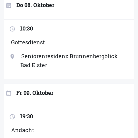
Do 08. Oktober
event_note
10:30
access_time
Gottesdienst
Seniorenresidenz Brunnenbergblick
location_on
Bad Elster
Fr 09. Oktober
event_note
19:30
access_time
Andacht