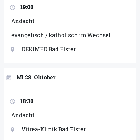
19:00
access_time
Andacht
evangelisch / katholisch im Wechsel
DEKIMED Bad Elster
location_on
Mi 28. Oktober
event_note
18:30
access_time
Andacht
Vitrea-Klinik Bad Elster
location_on