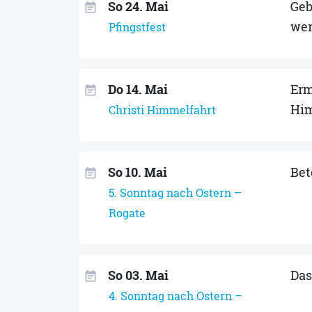
So 24. Mai
Geb
event_note
we
Pfingstfest
Do 14. Mai
Erm
event_note
Him
Christi Himmelfahrt
So 10. Mai
Bet
event_note
5. Sonntag nach Ostern –
Rogate
So 03. Mai
Das
event_note
4. Sonntag nach Ostern –