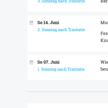
Bar
3. Sonntag nach Trinitatis
So 14. Juni
Mus
event_note
2. Sonntag nach Trinitatis
Fes
Kir
So 07. Juni
Wie
event_note
beu
1. Sonntag nach Trinitatis