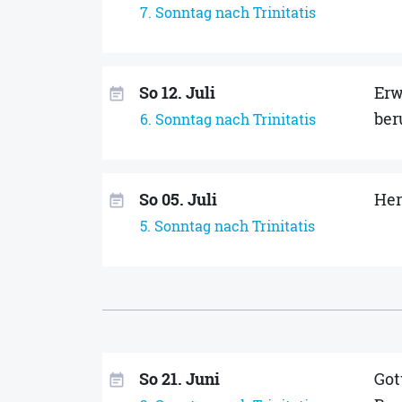
7. Sonntag nach Trinitatis
So 12. Juli
Erw
event_note
ber
6. Sonntag nach Trinitatis
So 05. Juli
Her
event_note
5. Sonntag nach Trinitatis
So 21. Juni
Got
event_note