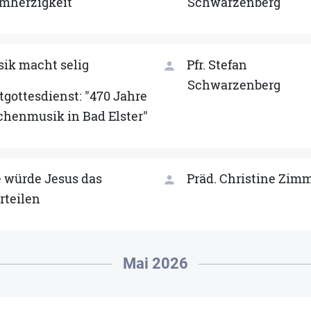
mherzigkeit
Schwarzenberg
ik macht selig
Pfr. Stefan
person
Schwarzenberg
tgottesdienst: "470 Jahre
chenmusik in Bad Elster"
 würde Jesus das
Präd. Christine Zim
person
rteilen
Mai 2026