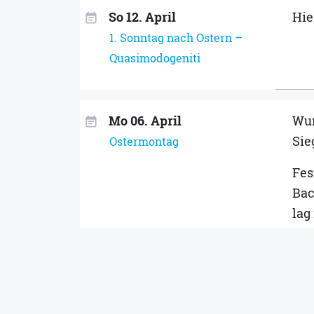
So 12. April
Hie
event_note
1. Sonntag nach Ostern –
Quasimodogeniti
Mo 06. April
Wun
event_note
Sie
Ostermontag
Fes
Bac
lag