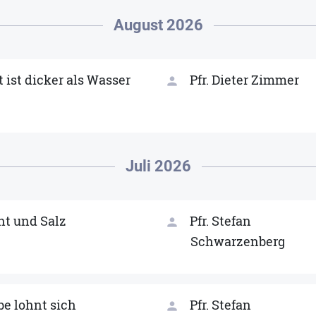
August 2026
t ist dicker als Wasser
Pfr. Dieter Zimmer
person
Juli 2026
ht und Salz
Pfr. Stefan
person
Schwarzenberg
be lohnt sich
Pfr. Stefan
person