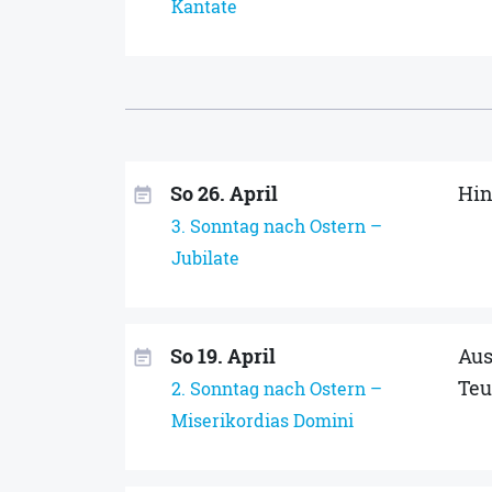
Kantate
So 26. April
Hin
event_note
3. Sonntag nach Ostern –
Jubilate
So 19. April
Aus
event_note
Teu
2. Sonntag nach Ostern –
Miserikordias Domini