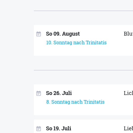
So 09. August
Blu
event_note
10. Sonntag nach Trinitatis
So 26. Juli
Lic
event_note
8. Sonntag nach Trinitatis
So 19. Juli
Lie
event_note