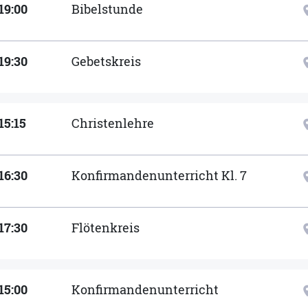
19:00
Bibelstunde
locat
19:30
Gebetskreis
locat
15:15
Christenlehre
locat
16:30
Konfirmandenunterricht Kl. 7
locat
17:30
Flötenkreis
locat
15:00
Konfirmandenunterricht
locat