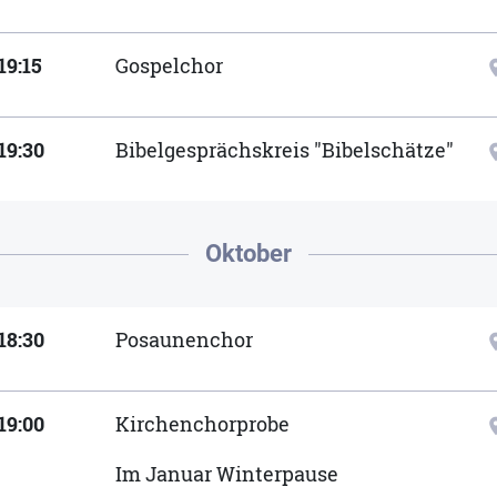
19:15
Gospelchor
locat
19:30
Bibelgesprächskreis "Bibelschätze"
locat
Oktober
18:30
Posaunenchor
locat
19:00
Kirchenchorprobe
locat
Im Januar Winterpause