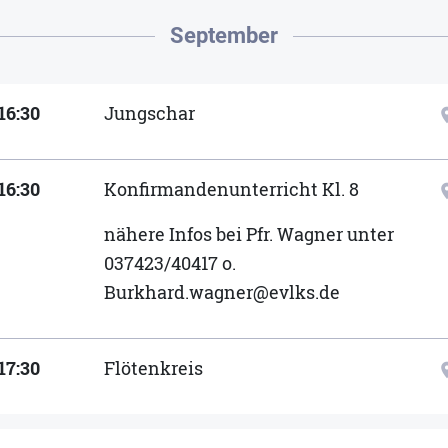
September
16:30
Jungschar
locat
16:30
Konfirmandenunterricht Kl. 8
locat
nähere Infos bei Pfr. Wagner unter
037423/40417 o.
Burkhard.wagner@evlks.de
17:30
Flötenkreis
locat