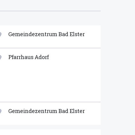
Gemeindezentrum Bad Elster
ion_on
Pfarrhaus Adorf
ion_on
Gemeindezentrum Bad Elster
ion_on