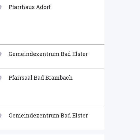
Pfarrhaus Adorf
ion_on
Gemeindezentrum Bad Elster
ion_on
Pfarrsaal Bad Brambach
ion_on
Gemeindezentrum Bad Elster
ion_on