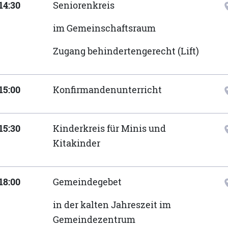
14:30
Seniorenkreis
locat
im Gemeinschaftsraum
Zugang behindertengerecht (Lift)
15:00
Konfirmandenunterricht
locat
15:30
Kinderkreis für Minis und
locat
Kitakinder
18:00
Gemeindegebet
locat
in der kalten Jahreszeit im
Gemeindezentrum