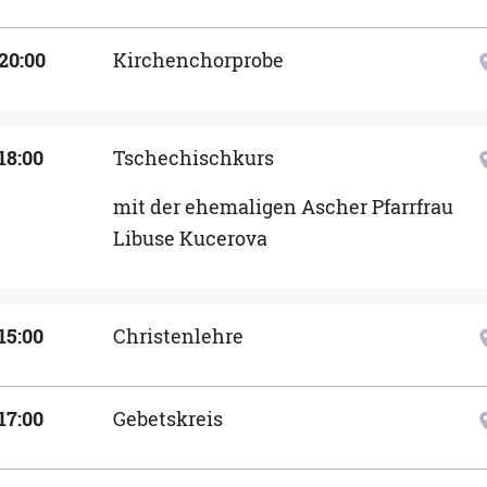
20:00
Kirchenchorprobe
locat
18:00
Tschechischkurs
locat
mit der ehemaligen Ascher Pfarrfrau
Libuse Kucerova
15:00
Christenlehre
locat
17:00
Gebetskreis
locat