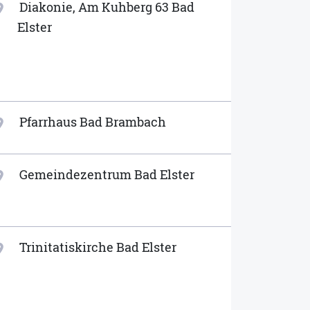
Diakonie, Am Kuhberg 63 Bad
ion_on
Elster
Pfarrhaus Bad Brambach
ion_on
Gemeindezentrum Bad Elster
ion_on
Trinitatiskirche Bad Elster
ion_on