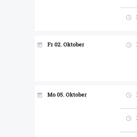
access_time
Fr 02. Oktober
event_note
access_time
Mo 05. Oktober
event_note
access_time
access_time