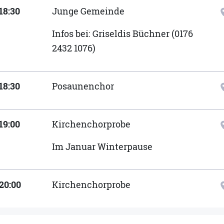
18:30
Junge Gemeinde
locat
Infos bei: Griseldis Büchner (0176
2432 1076)
18:30
Posaunenchor
locat
19:00
Kirchenchorprobe
locat
Im Januar Winterpause
20:00
Kirchenchorprobe
locat