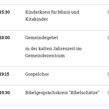
15:30
Kinderkreis für Minis und
locat
Kitakinder
18:00
Gemeindegebet
locat
in der kalten Jahreszeit im
Gemeindezentrum
19:15
Gospelchor
locat
19:30
Bibelgesprächskreis "Bibelschätze"
locat