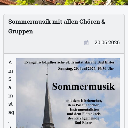
Sommermusik mit allen Chören &
Gruppen
20.06.2026
event_note
A
m
S
a
m
st
ag
,