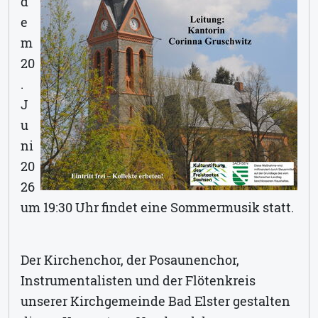
d
e
m
20
.
J
u
ni
20
26
um 19:30 Uhr findet eine Sommermusik statt.
Der Kirchenchor, der Posaunenchor,
Instrumentalisten und der Flötenkreis
unserer Kirchgemeinde Bad Elster gestalten