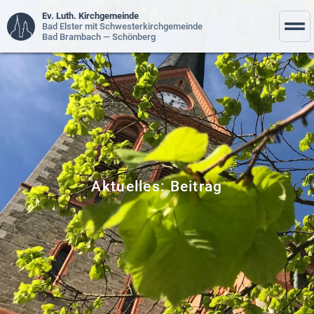
Ev. Luth. Kirchgemeinde
Bad Elster mit Schwesterkirchgemeinde
Bad Brambach — Schönberg
Aktuelles: Beitrag