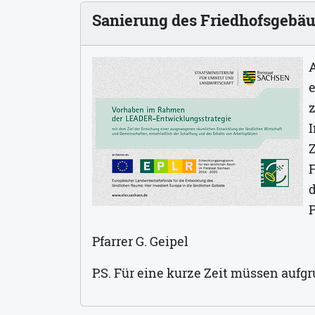
Sanierung des Friedhofsgebäu
A
e
I
Z
P
Pfarrer G. Geipel
P.S. Für eine kurze Zeit müssen aufg