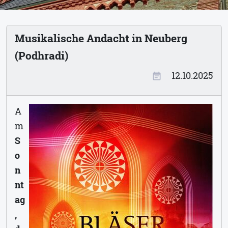
Musikalische Andacht in Neuberg
(Podhradi)
12.10.2025
event_note
A
m
S
o
n
nt
ag
,