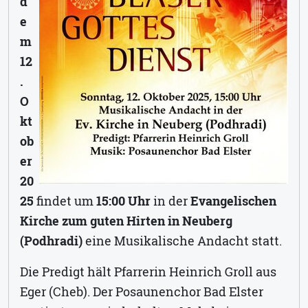
d
e
m
12
.
O
kt
ob
er
20
25
findet um
15:00 Uhr
in der
Evangelischen
Kirche zum guten Hirten in Neuberg
(Podhradi)
eine Musikalische Andacht statt.
Die Predigt hält Pfarrerin Heinrich Groll aus
Eger (Cheb). Der Posaunenchor Bad Elster