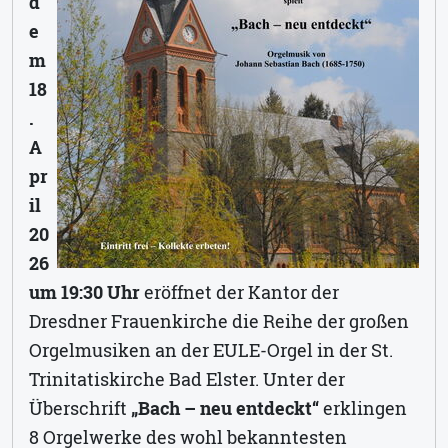
d
e
m
18
.
A
pr
il
20
26
um 19:30 Uhr
eröffnet der Kantor der
Dresdner Frauenkirche die Reihe der großen
Orgelmusiken an der EULE-Orgel in der St.
Trinitatiskirche Bad Elster. Unter der
Überschrift
„Bach – neu entdeckt“
erklingen
8 Orgelwerke des wohl bekanntesten