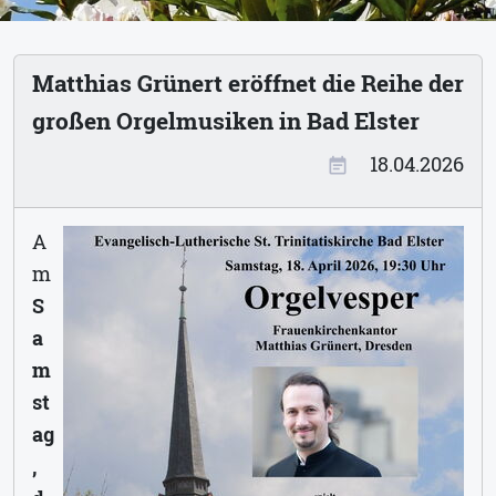
Matthias Grünert eröffnet die Reihe der
großen Orgelmusiken in Bad Elster
18.04.2026
event_note
A
m
S
a
m
st
ag
,