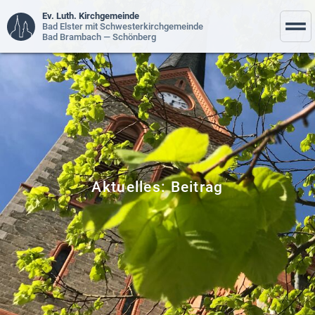
Ev. Luth. Kirchgemeinde
Bad Elster mit Schwesterkirchgemeinde
Bad Brambach — Schönberg
Aktuelles: Beitrag