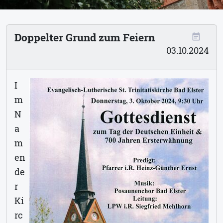
Doppelter Grund zum Feiern
event_note
03.10.2024
I
m
N
a
m
en
de
r
Ki
rc