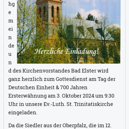
hg
e
m
ei
n
de
u
n
d des Kirchenvorstandes Bad Elster wird
ganz herzlich zum Gottesdienst am Tag der
Deutschen Einheit & 700 Jahren
Ersterwähnung am 3. Oktober 2024 um 9:30
Uhr in unsere Ev.-Luth. St. Trinitatiskirche
eingeladen.
Da die Siedler aus der Oberpfalz, die im 12.