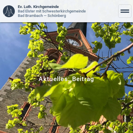
Ev. Luth. Kirchgemeinde
Bad Elster mit Schwesterkirchgemeinde
Bad Brambach — Schönberg
Aktuelles: Beitrag