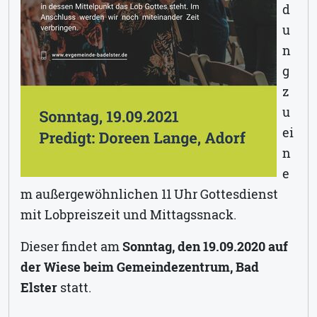
d
u
n
g
z
u
ei
n
e
m außergewöhnlichen 11 Uhr Gottesdienst
mit Lobpreiszeit und Mittagssnack.
Dieser findet am
Sonntag, den 19.09.2020 auf
der Wiese beim Gemeindezentrum, Bad
Elster
statt.