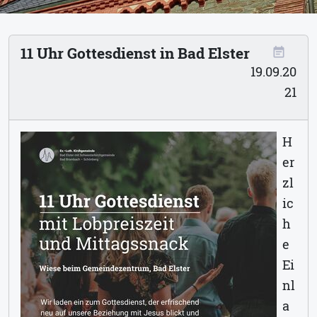
11 Uhr Gottesdienst in Bad Elster
event_note
19.09.20
21
H
er
zl
ic
h
e
Ei
nl
a